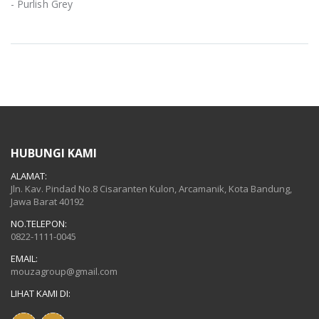
- Purlish Grey
HUBUNGI KAMI
ALAMAT:
Jln. Kav. Pindad No.8 Cisaranten Kulon, Arcamanik, Kota Bandung,
Jawa Barat 40192
NO.TELEPON:
0822-1111-0045
EMAIL:
mouzagroup@gmail.com
LIHAT KAMI DI: