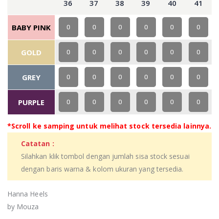
36
37
38
39
40
41
BABY PINK
0
0
0
0
0
0
GOLD
0
0
0
0
0
0
GREY
0
0
0
0
0
0
PURPLE
0
0
0
0
0
0
*Scroll ke samping untuk melihat stock tersedia lainnya.
Catatan :
Silahkan klik tombol dengan jumlah sisa stock sesuai
dengan baris warna & kolom ukuran yang tersedia.
Hanna Heels
by Mouza