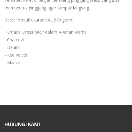
Terdapat karet di bagian belakang pinggang dress yang bisa
membentuk pinggang agar tampak langsing.
Berat Produk ukuran XXL 570 gram.
Humaira Dress hadir dalam 4 varian warna:
- Charcoal
- Denim
- Red Velvet
- Mauve
HUBUNGI KAMI