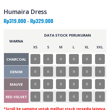
Humaira Dress
Rp319.000 - Rp329.000
DATA STOCK PERUKURAN
WARNA
XS
S
M
L
XL
XXL
CHARCOAL
0
0
0
0
0
0
DENIM
0
0
0
0
0
0
MAUVE
0
0
0
0
0
0
RED VELVET
0
0
0
0
0
0
*Scroll ke samping untuk melihat stock tersedia lainnya.