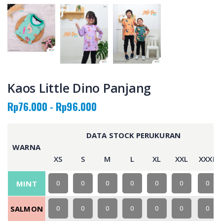
Kaos Little Dino Panjang
Rp76.000 - Rp96.000
DATA STOCK PERUKURAN
WARNA
XS
S
M
L
XL
XXL
XXXL
MINT
0
0
0
0
0
0
0
SALMON
0
0
0
0
0
0
0