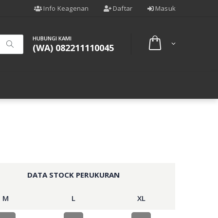
Info Keagenan
Daftar
Masuk
HUBUNGI KAMI
(WA) 082211110045
DATA STOCK PERUKURAN
M
L
XL