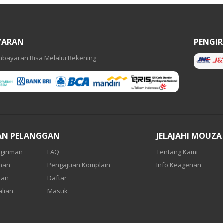
YARAN
PENGI
bayaran Bisa Melalui Rekening
AN PELANGGAN
JELAJAHI MOUZA
giriman
FAQ
Tentang Kami
anan
Pengajuan Komplain
Info Keagenan
ran
Daftar
lian
Masuk