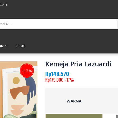
SLATE
AN
BLOG
Kemeja Pria Lazuardi
-17%
Rp148.570
Rp179.000
-17%
WARNA