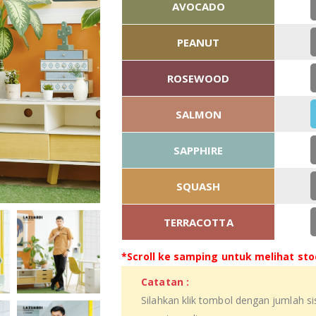
AVOCADO
PEANUT
ROSEWOOD
SALMON
SAPPHIRE
SQUASH
TERRACOTTA
*Scroll ke samping untuk melihat stoc
Catatan :
Silahkan klik tombol dengan jumlah s