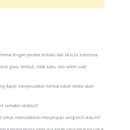
ormal lengan pendek terbaru dari Mouza Indonesia.
erat garis, lembut, tidak kaku, dan adem saat
ang dapat menyesuaikan bentuk tubuh ketika akan
i semakin eksklusif.
 list untuk memudahkan menyimpan uang kecil atau HP.
engan kancing ekstra pada dua kerah yang berguna untuk