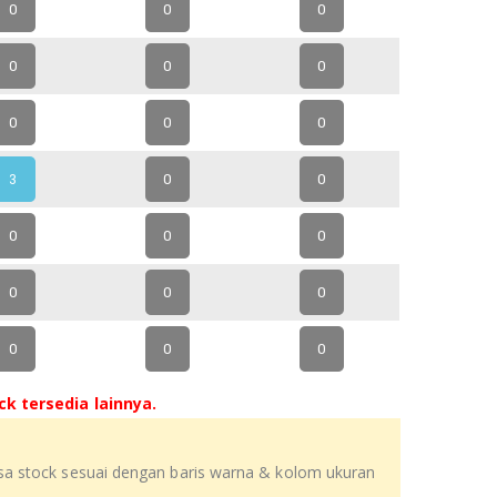
0
0
0
0
0
0
0
0
0
3
0
0
0
0
0
0
0
0
0
0
0
k tersedia lainnya.
isa stock sesuai dengan baris warna & kolom ukuran