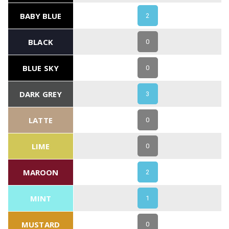
BABY BLUE
2
BLACK
0
BLUE SKY
0
DARK GREY
3
LATTE
0
LIME
0
MAROON
2
MINT
1
MUSTARD
0