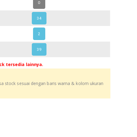
0
34
2
39
k tersedia lainnya.
isa stock sesuai dengan baris warna & kolom ukuran