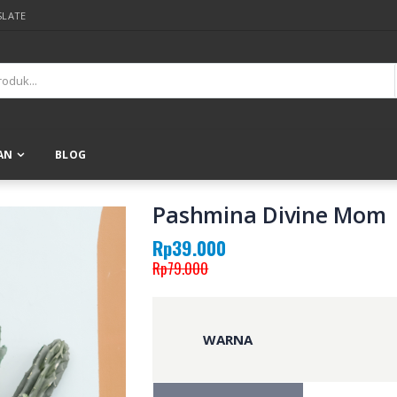
SLATE
AN
BLOG
Pashmina Divine Mom
Rp39.000
Rp79.000
WARNA