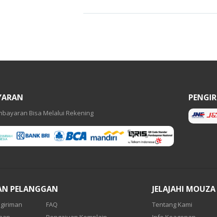
YARAN
PENGI
bayaran Bisa Melalui Rekening
AN PELANGGAN
JELAJAHI MOUZA
giriman
FAQ
Tentang Kami
anan
Pengajuan Komplain
Info Keagenan