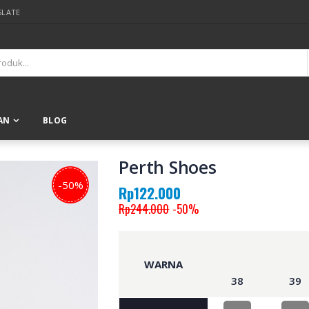
SLATE
AN
BLOG
Perth Shoes
-50%
Rp122.000
Rp244.000
-50%
WARNA
38
39