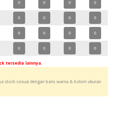
0
0
0
0
0
0
0
0
0
0
0
0
0
0
0
0
k tersedia lainnya.
isa stock sesuai dengan baris warna & kolom ukuran