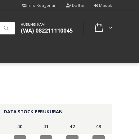
Info Keagenan
Daftar
Masuk
HUBUNGI KAMI
(WA) 082211110045
DATA STOCK PERUKURAN
40
41
42
43