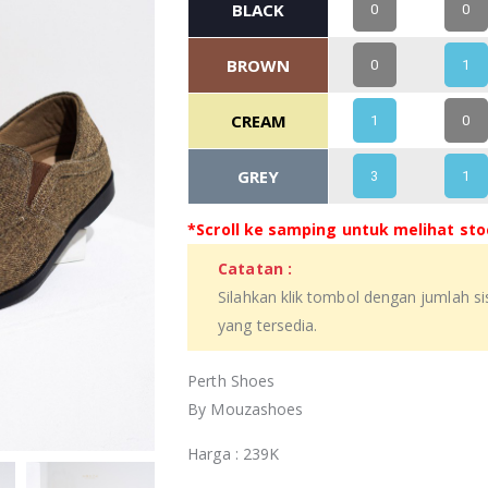
BLACK
0
0
BROWN
0
1
CREAM
1
0
GREY
3
1
*Scroll ke samping untuk melihat stoc
Catatan :
Silahkan klik tombol dengan jumlah s
yang tersedia.
Perth Shoes
By Mouzashoes
Harga : 239K