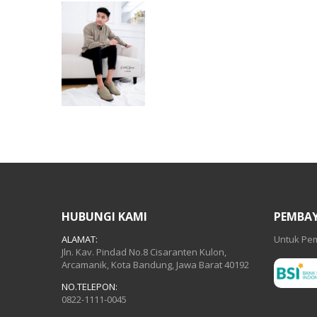
HUBUNGI KAMI
PEMBA
ALAMAT:
Untuk Pem
Jln. Kav. Pindad No.8 Cisaranten Kulon,
Arcamanik, Kota Bandung, Jawa Barat 40192
NO.TELEPON:
0822-1111-0045