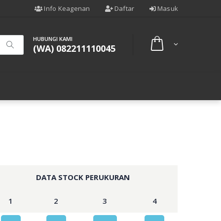
Info Keagenan
Daftar
Masuk
HUBUNGI KAMI
(WA) 082211110045
DATA STOCK PERUKURAN
1
2
3
4