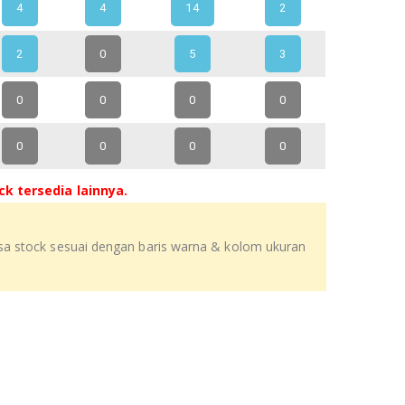
4
4
14
2
2
0
5
3
0
0
0
0
0
0
0
0
k tersedia lainnya.
isa stock sesuai dengan baris warna & kolom ukuran