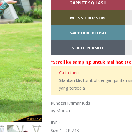
GARNET SQUASH
MOSS CRIMSON
SAPPHIRE BLUSH
SLATE PEANUT
*Scroll ke samping untuk melihat stoc
Catatan :
Silahkan klik tombol dengan jumlah s
yang tersedia.
Runazai Khimar Kids
by Mouza
IDR :
Size 1 IDR 74K