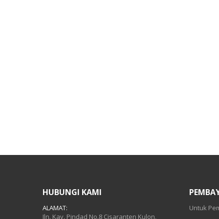
HUBUNGI KAMI
PEMBA
ALAMAT:
Untuk Pem
Jln. Kav. Pindad No.8 Cisaranten Kulon,