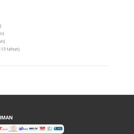
)
un)
un)
-13 tahun)
RIMAN