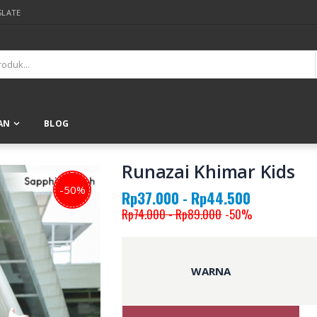
SLATE
AN
BLOG
Runazai Khimar Kids
-50%
Rp37.000 - Rp44.500
Rp74.000 - Rp89.000
-50%
WARNA