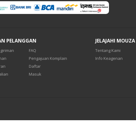
AN PELANGGAN
JELAJAHI MOUZA
giriman
FAQ
Tentang Kami
anan
Pengajuan Komplain
Info Keagenan
ran
Daftar
lian
Masuk